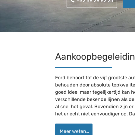
+32 58 28 82 25
Aankoopbegeleidin
Ford behoort tot de vijf grootste a
behouden door absolute topkwalitei
goed idee, maar tegelijkertijd kan
verschillende bekende lijnen als d
al snel het geval. Bovendien zijn e
het er echt niet eenvoudiger op. D
Meer weten…